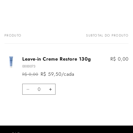
PRODUTO
SUBTOTAL DO PRODUTO
Carrinho
Leave-in Creme Restore 130g
R$ 0,00
0000073
R$ 59,50/cada
R$ 0,00
Preço
Preço
normal
promocional
Quantidade
Diminuir
Aumentar
a
a
quantidade
quantidade
de
de
Default
Default
Carregando...
Title
Title