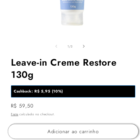
Abrir
mídia
de
1
1
/
3
na
janela
Leave-in Creme Restore
modal
130g
Cashback: R$ 5,95 (10%)
Preço
R$ 59,50
normal
Frete
calculado no checkout.
Adicionar ao carrinho