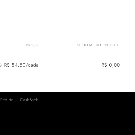
PREÇO
SUBTOTAL DO PRODUTO
R$ 84,50/cada
R$ 0,00
0
Preço
Preço
normal
promocional
 Pedido
CashBack