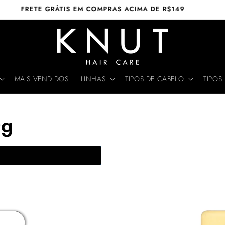
TODA LOJA EM 6X SEM JUROS
MAIS VENDIDOS
LINHAS
TIPOS DE CABELO
TIPOS
Pular para
0g
as
informações
do produto