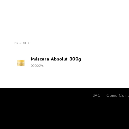
PRODUTO
Carrinho
Máscara Absolut 300g
0000094
Carregando...
SAC
Como Comp