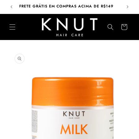
Pular
para o
FRETE GRÁTIS EM COMPRAS ACIMA DE R$149
conteúdo
Carrinho
Pular para
as
informações
do produto