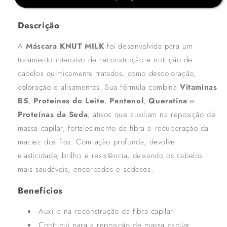
Descrição
A
Máscara KNUT MILK
foi desenvolvida para um
tratamento intensivo de reconstrução e nutrição de
cabelos quimicamente tratados, como descoloração,
coloração e alisamentos. Sua fórmula combina
Vitaminas
B5
,
Proteínas do Leite
,
Pantenol
,
Queratina
e
Proteínas da Seda
, ativos que auxiliam na reposição de
massa capilar, fortalecimento da fibra e recuperação da
maciez dos fios. Com ação profunda, devolve
elasticidade, brilho e resistência, deixando os cabelos
mais saudáveis, encorpados e sedosos.
Benefícios
Auxilia na reconstrução da fibra capilar
Contribui para a reposição de massa capilar